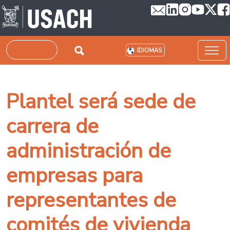
Pasar al contenido principal
Buscar
IDIOMAS
Plantel será sede de
carrera de
administración de
empresas para
representantes de
comités de vivienda