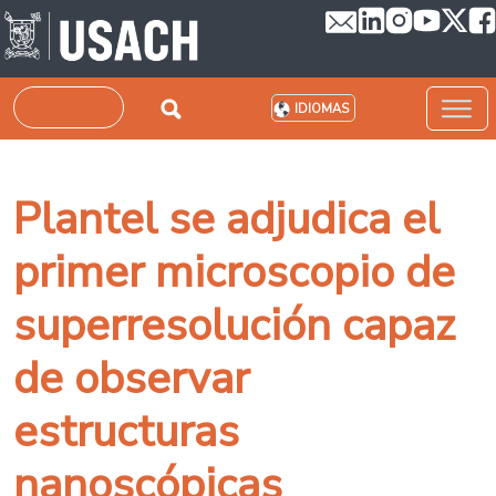
Pasar al contenido principal
Buscar
IDIOMAS
Plantel se adjudica el
primer microscopio de
superresolución capaz
de observar
estructuras
nanoscópicas