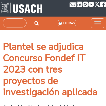
Pasar al contenido principal
Buscar
IDIOMAS
Plantel se adjudica
Concurso Fondef IT
2023 con tres
proyectos de
investigación aplicada