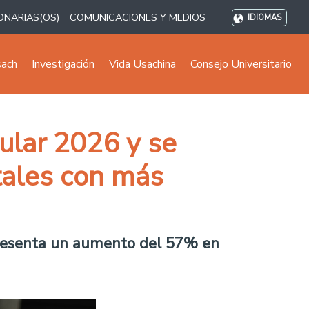
ONARIAS(OS)
COMUNICACIONES Y MEDIOS
IDIOMAS
sach
Investigación
Vida Usachina
Consejo Universitario
ular 2026 y se
atales con más
 representa un aumento del 57% en