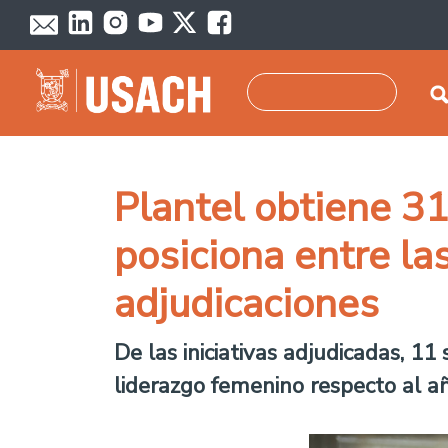
Pasar al contenido principal
Buscar
Plantel obtiene 3
posiciona entre la
adjudicaciones
De las iniciativas adjudicadas, 1
liderazgo femenino respecto al añ