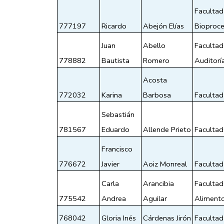
Faculta
777197
Ricardo
Abejón Elías
Bioproce
Juan 
Abello 
Facultad
778882
Bautista 
Romero
Auditorí
Acosta 
772032
Karina
Barbosa
Facultad 
Sebastián 
781567
Eduardo
Allende Prieto
Facultad 
Francisco 
776672
Javier
Aoiz Monreal
Facultad
Carla 
Arancibia 
Facultad
775542
Andrea
Aguilar
Alimento
768042
Gloria Inés
Cárdenas Jirón
Facultad