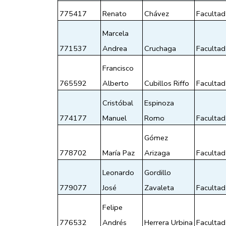
775417
Renato
Chávez
Facultad
Marcela 
771537
Andrea
Cruchaga
Facultad
Francisco 
765592
Alberto
Cubillos Riffo
Facultad
Cristóbal 
Espinoza 
774177
Manuel
Romo
Facultad
Gómez 
778702
María Paz
Arizaga
Facultad
Leonardo 
Gordillo 
779077
José
Zavaleta
Facultad 
Felipe 
776532
Andrés
Herrera Urbina
Facultad 