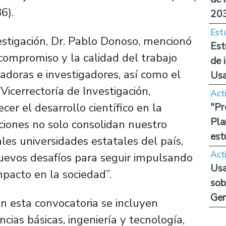
6).
20
Est
vestigación, Dr. Pablo Donoso, mencionó
Est
 compromiso y la calidad del trabajo
de 
adoras e investigadores, así como el
Us
icerrectoría de Investigación,
Act
cer el desarrollo científico en la
"Pr
Pla
aciones no solo consolidan nuestro
est
les universidades estatales del país,
Act
uevos desafíos para seguir impulsando
Usa
mpacto en la sociedad”.
sob
Ge
n esta convocatoria se incluyen
cias básicas, ingeniería y tecnología,