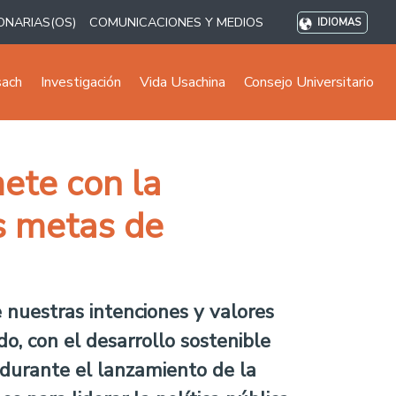
ONARIAS(OS)
COMUNICACIONES Y MEDIOS
IDIOMAS
sach
Investigación
Vida Usachina
Consejo Universitario
ete con la
as metas de
 nuestras intenciones y valores
do, con el desarrollo sostenible
 durante el lanzamiento de la