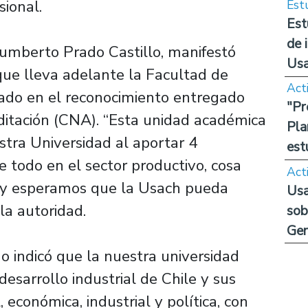
sional.
Est
Est
de 
Humberto Prado Castillo, manifestó
Us
 que lleva adelante la Facultad de
Act
ejado en el reconocimiento entregado
"Pr
ditación (CNA). “Esta unidad académica
Pla
tra Universidad al aportar 4
est
 todo en el sector productivo, cosa
Act
e y esperamos que la Usach pueda
Usa
la autoridad.
sob
Ge
do indicó que la nuestra universidad
desarrollo industrial de Chile y sus
 económica, industrial y política, con