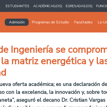
ESTUDIANTES
ACADÉMICAS(OS)
EGRESADAS(OS)
FUNCI
Navegación principal
Admisión
Programas de Estudio
Facultades
La U
e Ingeniería se comprom
la matriz energética y l
ad
ueva oferta académica; es una declaración de
 con la excelencia, la innovación y, sobre to
neta”, aseguró el decano Dr. Cristian Vargas