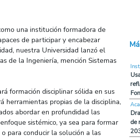
 como una institución formadora de
apaces de participar y encabezar
Má
idad, nuestra Universidad lanzó el
s de la Ingeniería, mención Sistemas
Inst
Usa
ref
á formación disciplinar sólida en sus
Fon
á herramientas propias de la disciplina,
Aca
uados abordar en profundidad las
Dra
 enfoque sistémico, ya sea para formar
de 
20
o para conducir la solución a las