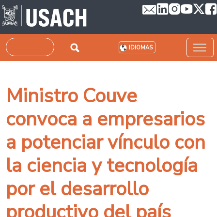
Pasar al contenido principal
Buscar
IDIOMAS
Ministro Couve
convoca a empresarios
a potenciar vínculo con
la ciencia y tecnología
por el desarrollo
productivo del país