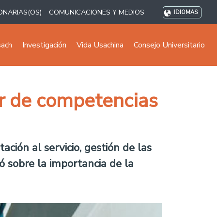
ONARIAS(OS)
COMUNICACIONES Y MEDIOS
IDIOMAS
sach
Investigación
Vida Usachina
Consejo Universitario
er de competencias
ción al servicio, gestión de las
ó sobre la importancia de la