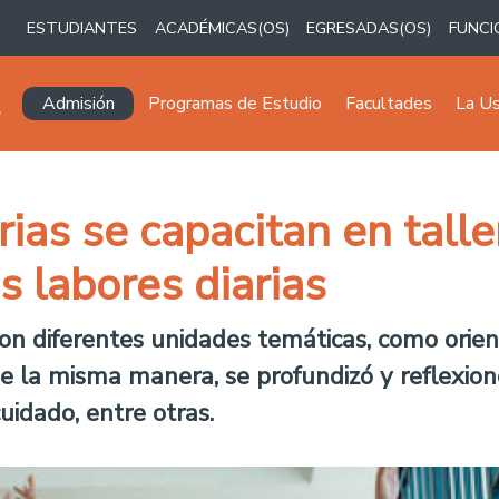
ESTUDIANTES
ACADÉMICAS(OS)
EGRESADAS(OS)
FUNCI
Navegación principal
Admisión
Programas de Estudio
Facultades
La U
ias se capacitan en tall
s labores diarias
on diferentes unidades temáticas, como orienta
e la misma manera, se profundizó y reflexion
cuidado, entre otras.