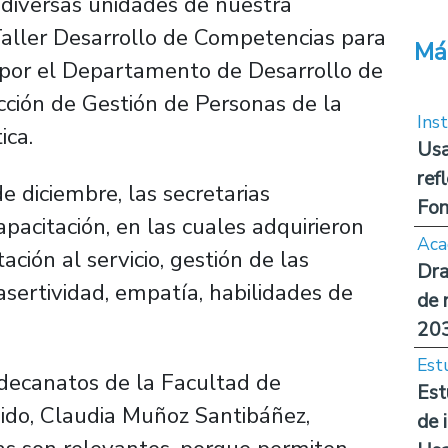
 diversas unidades de nuestra
“Taller Desarrollo de Competencias para
Má
da por el Departamento de Desarrollo de
cción de Gestión de Personas de la
Inst
ica.
Usa
ref
 diciembre, las secretarias
Fon
apacitación, en las cuales adquirieron
Aca
ación al servicio, gestión de las
Dra
asertividad, empatía, habilidades de
de 
20
Est
edecanatos de la Facultad de
Est
ido, Claudia Muñoz Santibáñez,
de 