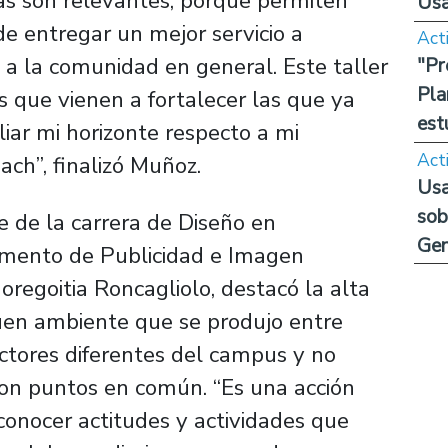
ias son relevantes, porque permiten
Us
 de entregar un mejor servicio a
Act
y a la comunidad en general. Este taller
"Pr
Pla
 que vienen a fortalecer las que ya
est
ar mi horizonte respecto a mi
Act
sach”, finalizó Muñoz.
Usa
sob
te de la carrera de Diseño en
Ge
amento de Publicidad e Imagen
regoitia Roncagliolo, destacó la alta
buen ambiente que se produjo entre
ectores diferentes del campus y no
aron puntos en común. “Es una acción
conocer actitudes y actividades que