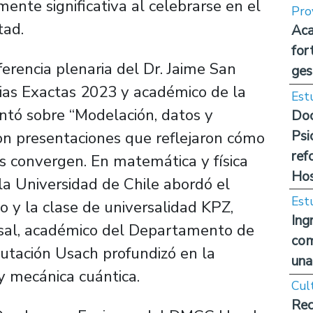
lmente significativa al celebrarse en el
Pro
tad.
Aca
for
erencia plenaria del Dr. Jaime San
ges
ias Exactas 2023 y académico de la
Est
entó sobre “Modelación, datos y
Doc
Psi
on presentaciones que reflejaron cómo
ref
vas convergen. En matemática y física
Hos
 la Universidad de Chile abordó el
Est
 y la clase de universalidad KPZ,
Ing
sal, académico del Departamento de
com
utación Usach profundizó en la
una
 y mecánica cuántica.
Cul
Rec