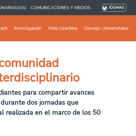
ONARIAS(OS)
COMUNICACIONES Y MEDIOS
IDIOMAS
sach
Investigación
Vida Usachina
Consejo Universitario
 comunidad
terdisciplinario
udiantes para compartir avances
s durante dos jornadas que
al realizada en el marco de los 50