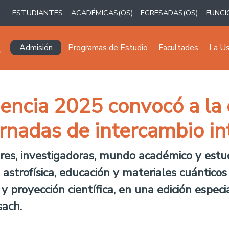
ESTUDIANTES
ACADÉMICAS(OS)
EGRESADAS(OS)
FUNCI
Navegación principal
Admisión
Programas de Estudio
Facultades
La U
encia 2025 convocó a la
ornadas de intercambio in
ores, investigadoras, mundo académico y est
 astrofísica, educación y materiales cuántico
y proyección científica, en una edición especi
sach.