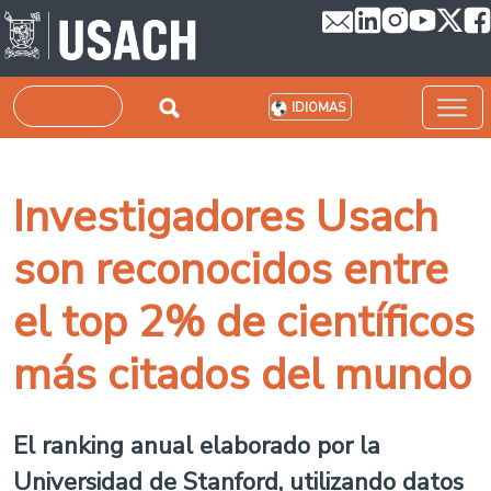
Pasar al contenido principal
Buscar
IDIOMAS
Investigadores Usach
son reconocidos entre
el top 2% de científicos
más citados del mundo
El ranking anual elaborado por la
Universidad de Stanford, utilizando datos