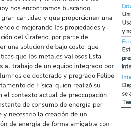
Est
, hoy nos encontramos buscando
Uni
en gran cantidad y que proporcionen una
Usa
endo o mejorando las propiedades y
y n
zación del Grafeno, por parte de
Est
ser una solución de bajo costo, que
Est
ticas que los metales valiosos.Esta
pre
as al trabajo de un equipo integrado por
int
alumnos de doctorado y pregrado.Felipe
Int
amento de Física, quien realizó su
Dep
se 
en el contexto actual de preocupación
Tes
nstante de consumo de energía per
 y necesario la creación de un
ción de energía de forma amigable con