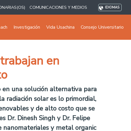
ONARIAS(OS)
COMUNICACIONES Y MEDIOS
IDIOMAS
sach
Investigación
Vida Usachina
Consejo Universitario
trabajan en
to
o en una solución alternativa para
 radiación solar es lo primordial,
renovables y de alto costo que se
res Dr. Dinesh Singh y Dr. Felipe
de nanomateriales y metal organic