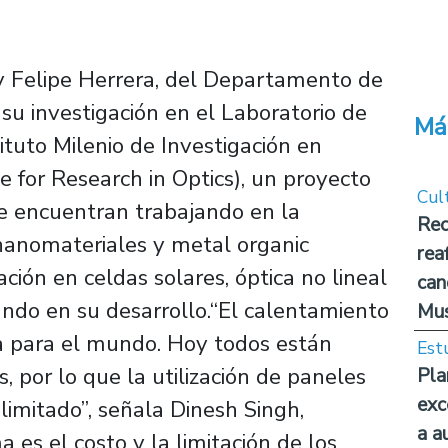
y Felipe Herrera, del Departamento de
 su investigación en el Laboratorio de
Má
ituto Milenio de Investigación en
e for Research in Optics), un proyecto
Cul
 encuentran trabajando en la
Rec
 nanomateriales y metal organic
rea
ión en celdas solares, óptica no lineal
can
ando en su desarrollo.“El calentamiento
Mus
a para el mundo. Hoy todos están
Est
 por lo que la utilización de paneles
Pla
exc
limitado”, señala Dinesh Singh,
a a
es el costo y la limitación de los