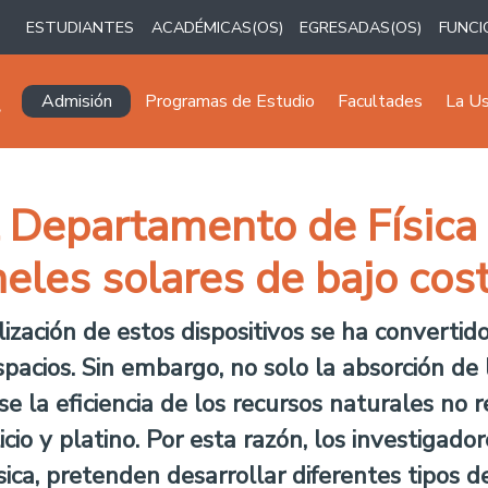
ESTUDIANTES
ACADÉMICAS(OS)
EGRESADAS(OS)
FUNCI
Navegación principal
Admisión
Programas de Estudio
Facultades
La U
l Departamento de Física 
eles solares de bajo cos
lización de estos dispositivos se ha convertid
acios. Sin embargo, no solo la absorción de la
 la eficiencia de los recursos naturales no 
licio y platino. Por esta razón, los investigado
ica, pretenden desarrollar diferentes tipos 