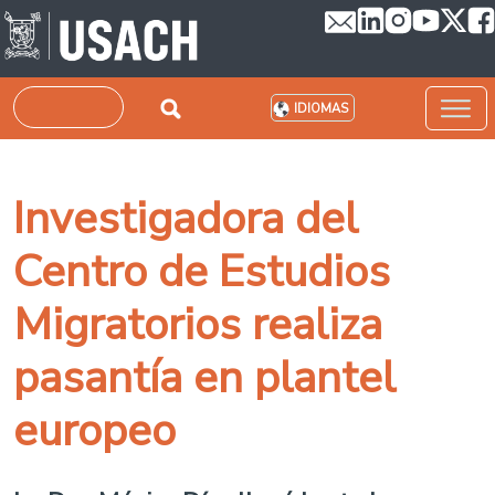
Pasar al contenido principal
Buscar
IDIOMAS
Investigadora del
Centro de Estudios
Migratorios realiza
pasantía en plantel
europeo