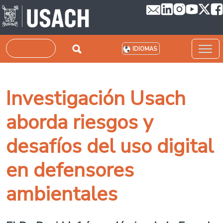
Pasar al contenido principal
Buscar
IDIOMAS
Investigación Usach
aborda riesgos y
desafíos del uso digital
en defensores
ambientales