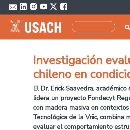
Pasar al contenido principal
Buscar
Investigación eval
chileno en condici
El Dr. Erick Saavedra, académico 
lidera un proyecto Fondecyt Regul
con madera masiva en contextos sí
Tecnológica de la Vriic, combina
evaluar el comportamiento estruct