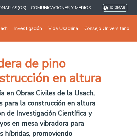
ONARIAS(OS)
COMUNICACIONES Y MEDIOS
IDIOMAS
sach
Investigación
Vida Usachina
Consejo Universitario
dera de pino
strucción en altura
a en Obras Civiles de la Usach,
s para la construcción en altura
n de Investigación Científica y
ayos en mesa vibradora para
es híbridas, promoviendo