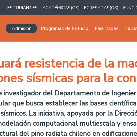
ESTUDIANTES
ACADÉMICAS(OS)
EGRESADAS(OS)
FUNCI
Navegación principal
Admisión
Programas de Estudio
Facultades
La U
uará resistencia de la ma
ones sísmicas para la con
e investigador del Departamento de Ingenierí
ar que busca establecer las bases científica
smicos. La iniciativa, apoyada por la Direcció
 modelación computacional multiescala y ens
ural del pino radiata chileno en edificacion