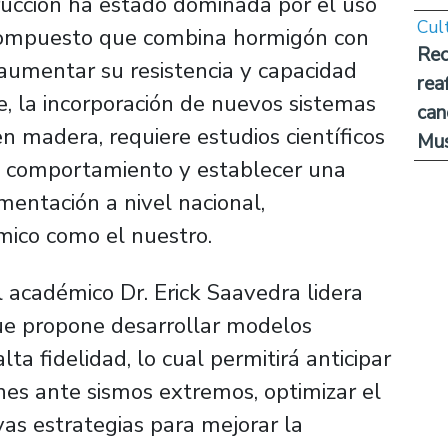
trucción ha estado dominada por el uso
Cul
compuesto que combina hormigón con
Rec
 aumentar su resistencia y capacidad
rea
e, la incorporación de nuevos sistemas
can
n madera, requiere estudios científicos
Mus
su comportamiento y establecer una
mentación a nivel nacional,
mico como el nuestro.
l académico Dr. Erick Saavedra lidera
e propone desarrollar modelos
a fidelidad, lo cual permitirá anticipar
nes ante sismos extremos, optimizar el
as estrategias para mejorar la