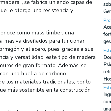
madera", se fabrica uniendo capas de
sob
ue le otorga una resistencia y
Ge
Pro
Aca
 conoce como
mass timber
, una
for
a masiva diseñados para funcionar
ges
ormigón y al acero, pues, gracias a sus
Est
cia y versatilidad, este tipo de madera
Doc
Psi
y muros de gran formato. Además, se
ref
 con una huella de carbono
Hos
e los materiales tradicionales, por lo
Est
ue más sostenible en la construcción
Ing
com
una