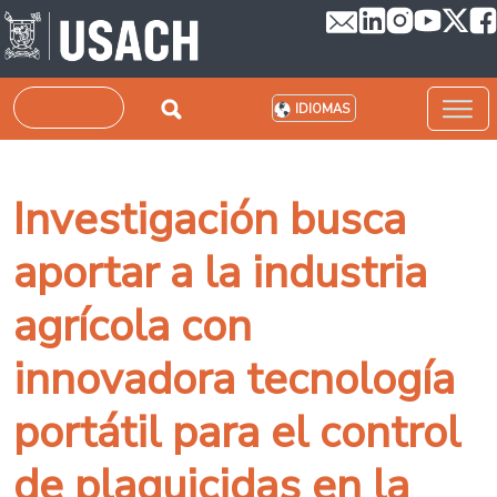
Pasar al contenido principal
Buscar
IDIOMAS
Investigación busca
aportar a la industria
agrícola con
innovadora tecnología
portátil para el control
de plaguicidas en la