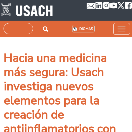
Pasar al contenido principal
Buscar
IDIOMAS
Hacia una medicina
más segura: Usach
investiga nuevos
elementos para la
creación de
antiinflamatorios con