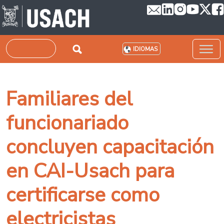
Pasar al contenido principal
Buscar
IDIOMAS
Familiares del
funcionariado
concluyen capacitación
en CAI-Usach para
certificarse como
electricistas