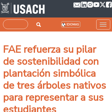
Pasar al contenido principal
Buscar
IDIOMAS
FAE refuerza su pilar
de sostenibilidad con
plantación simbólica
de tres árboles nativos
para representar a sus
estudiantes