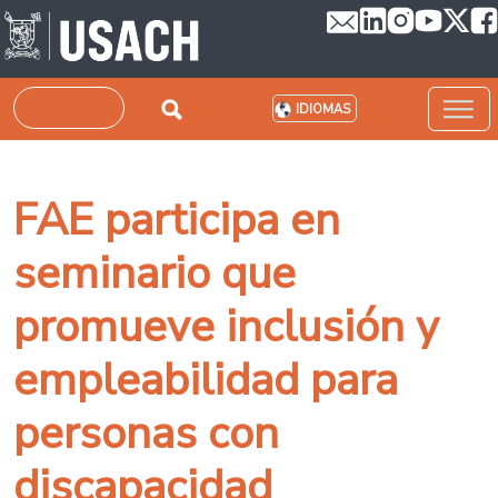
Pasar al contenido principal
Buscar
IDIOMAS
FAE participa en
seminario que
promueve inclusión y
empleabilidad para
personas con
discapacidad