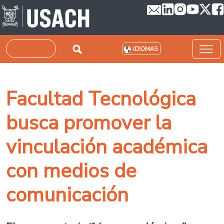
Pasar al contenido principal
Buscar
IDIOMAS
Facultad Tecnológica
busca promover la
vinculación académica
con medios de
comunicación