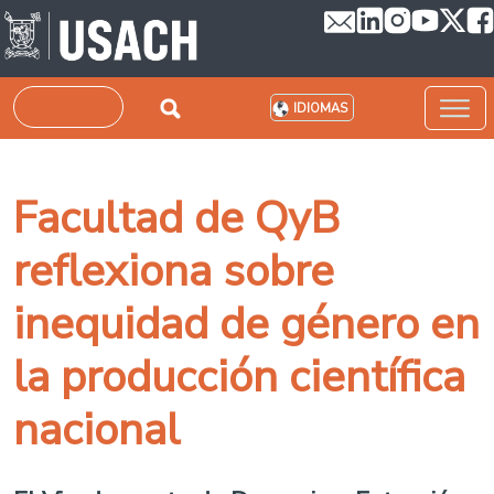
Pasar al contenido principal
Buscar
IDIOMAS
Facultad de QyB
reflexiona sobre
inequidad de género en
la producción científica
nacional