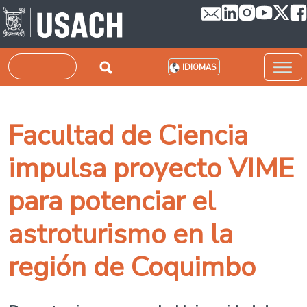
Pasar al contenido principal
Buscar
IDIOMAS
Facultad de Ciencia
impulsa proyecto VIME
para potenciar el
astroturismo en la
región de Coquimbo