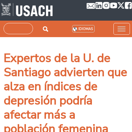
Pasar al contenido principal
Buscar
IDIOMAS
Expertos de la U. de
Santiago advierten que
alza en índices de
depresión podría
afectar más a
población femenina