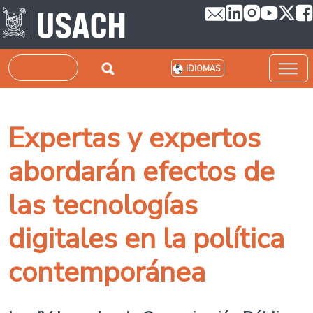
Pasar al contenido principal
Buscar
IDIOMAS
Expertas y expertos
abordarán efectos de
las tecnologías
digitales en la política
contemporánea