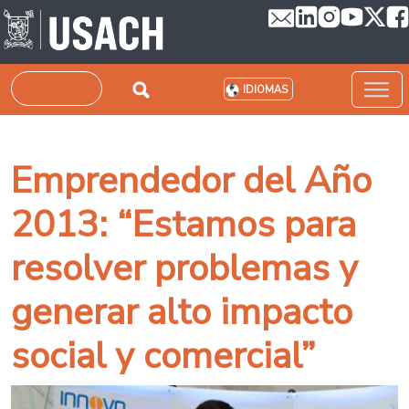
Pasar al contenido principal
Buscar
IDIOMAS
Emprendedor del Año
2013: “Estamos para
resolver problemas y
generar alto impacto
social y comercial”