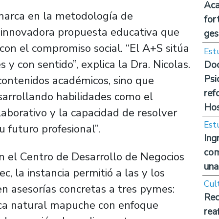
Aca
nmarca en la metodología de
for
a innovadora propuesta educativa que
ges
con el compromiso social. “El A+S sitúa
Est
 y con sentido”, explica la Dra. Nicolas.
Doc
Psi
 contenidos académicos, sino que
ref
sarrollando habilidades como el
Hos
laborativo y la capacidad de resolver
Est
 futuro profesional”.
Ing
com
on el Centro de Desarrollo de Negocios
una
, la instancia permitió a las y los
Cul
en asesorías concretas a tres pymes:
Rec
tica natural mapuche con enfoque
rea