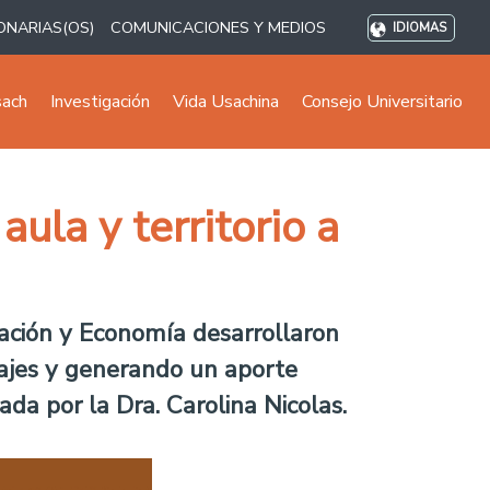
ONARIAS(OS)
COMUNICACIONES Y MEDIOS
IDIOMAS
sach
Investigación
Vida Usachina
Consejo Universitario
ula y territorio a
ación y Economía desarrollaron
zajes y generando un aporte
ada por la Dra. Carolina Nicolas.