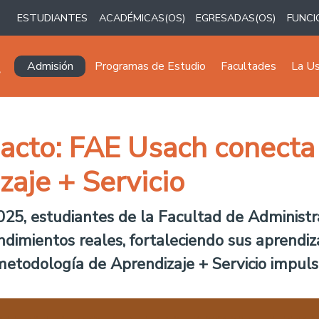
ESTUDIANTES
ACADÉMICAS(OS)
EGRESADAS(OS)
FUNCI
Navegación principal
Admisión
Programas de Estudio
Facultades
La U
cto: FAE Usach conecta a
zaje + Servicio
25, estudiantes de la Facultad de Administr
imientos reales, fortaleciendo sus aprendi
 metodología de Aprendizaje + Servicio impuls