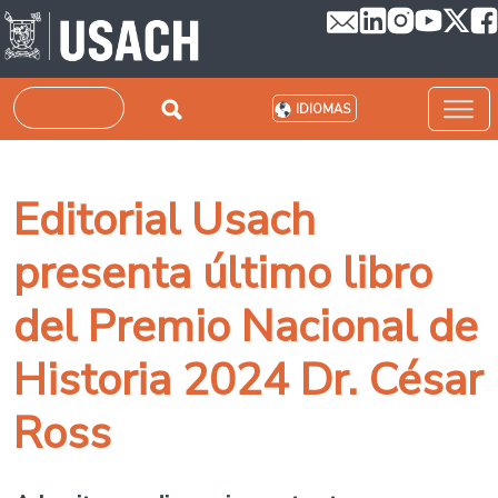
Pasar al contenido principal
Buscar
IDIOMAS
Editorial Usach
presenta último libro
del Premio Nacional de
Historia 2024 Dr. César
Ross