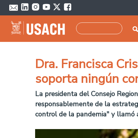
Pasar al contenido principal
Buscar
Dra. Francisca Cri
soporta ningún co
La presidenta del Consejo Regiona
responsablemente de la estrategia
control de la pandemia" y llamó a