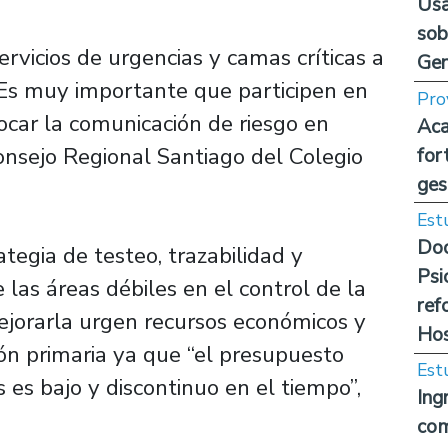
Usa
sob
rvicios de urgencias y camas críticas a
Ge
 Es muy importante que participen en
Pro
ocar la comunicación de riesgo en
Aca
Consejo Regional Santiago del Colegio
for
ges
Est
Doc
ategia de testeo, trazabilidad y
Psi
 las áreas débiles en el control de la
ref
orarla urgen recursos económicos y
Hos
n primaria ya que “el presupuesto
Est
s es bajo y discontinuo en el tiempo”,
Ing
com