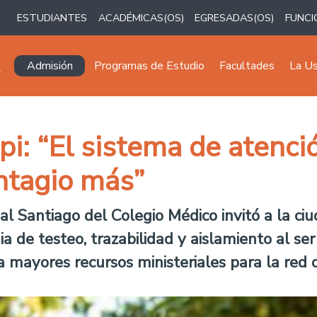
ESTUDIANTES
ACADÉMICAS(OS)
EGRESADAS(OS)
FUNCI
Navegación principal
Admisión
Programas de Estudio
Facultades
La U
spi: “El sistema de atenci
ntagio más”
l Santiago del Colegio Médico invitó a la ciu
 de testeo, trazabilidad y aislamiento al ser
 mayores recursos ministeriales para la red 