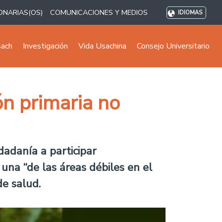
ONARIAS(OS)
COMUNICACIONES Y MEDIOS
IDIOMAS
sach
Investigación
Vida Usachina
Consejo Universitario
ón primaria no
dadanía a participar
 una “de las áreas débiles en el
de salud.