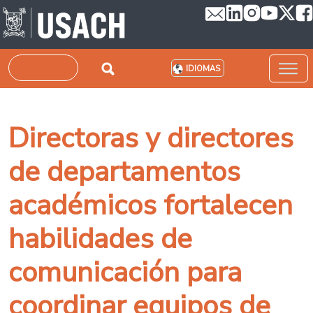
Pasar al contenido principal
Buscar
IDIOMAS
Directoras y directores
de departamentos
académicos fortalecen
habilidades de
comunicación para
coordinar equipos de