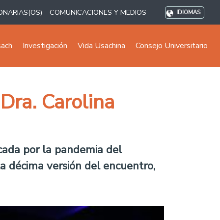
ONARIAS(OS)
COMUNICACIONES Y MEDIOS
IDIOMAS
sach
Investigación
Vida Usachina
Consejo Universitario
Dra. Carolina
vocada por la pandemia del
la décima versión del encuentro,