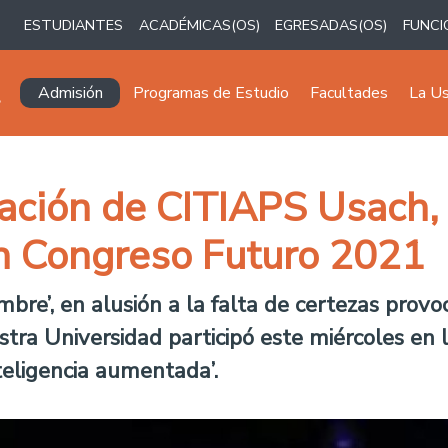
ESTUDIANTES
ACADÉMICAS(OS)
EGRESADAS(OS)
FUNCI
Navegación principal
Admisión
Programas de Estudio
Facultades
La U
ación de CITIAPS Usach, 
n Congreso Futuro 2021
umbre’, en alusión a la falta de certezas pro
tra Universidad participó este miércoles en 
eligencia aumentada’.