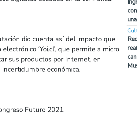
Ing
com
una
Cul
utación dio cuenta así del impacto que
Rec
rea
electrónico ‘Yoi.cl’, que permite a micro
can
r sus productos por Internet, en
Mus
e incertidumbre económica.
Congreso Futuro 2021.