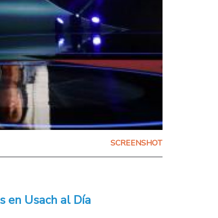
SCREENSHOT
s en Usach al Día