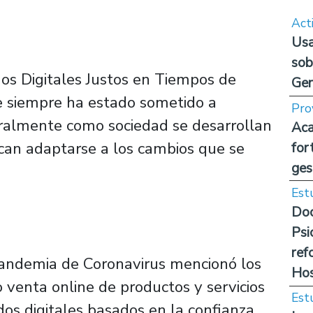
Act
Usa
sob
dos Digitales Justos en Tiempos de
Ge
e siempre ha estado sometido a
Pro
turalmente como sociedad se desarrollan
Aca
can adaptarse a los cambios que se
for
ges
Est
Doc
Psi
ref
 pandemia de Coronavirus mencionó los
Hos
 venta online de productos y servicios
Est
dos digitales basados en la confianza.