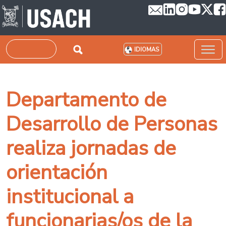
Pasar al contenido principal
Buscar
IDIOMAS
Departamento de
Desarrollo de Personas
realiza jornadas de
orientación
institucional a
funcionarias/os de la