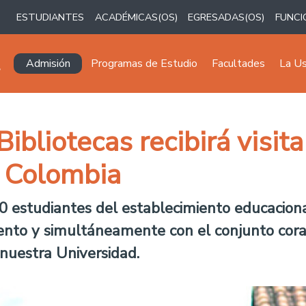
ESTUDIANTES
ACADÉMICAS(OS)
EGRESADAS(OS)
FUNCI
Navegación principal
Admisión
Programas de Estudio
Facultades
La U
ibliotecas recibirá visit
e Colombia
 80 estudiantes del establecimiento educacion
ento y simultáneamente con el conjunto coral
 nuestra Universidad.