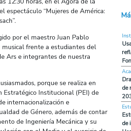
s 12:30 horas, en el Ágora de la
 el espectáculo “Mujeres de América:
Má
sach”.
Inst
igido por el maestro Juan Pablo
Usa
 musical frente a estudiantes del
ref
de Ars e integrantes de nuestra
Fon
Aca
Dra
tusiasmados, porque se realiza en
de 
 Estratégico Institucional (PEI) de
20
de internacionalización e
Est
Igualdad de Género, además de contar
Est
ento de Ingeniería Mecánica y su
de 