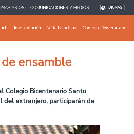
ONARIAS(OS)
COMUNICACIONES Y MEDIOS
IDIOMAS
sach
Investigación
Vida Usachina
Consejo Universitario
a de ensamble
al Colegio Bicentenario Santo
 del extranjero, participarán de