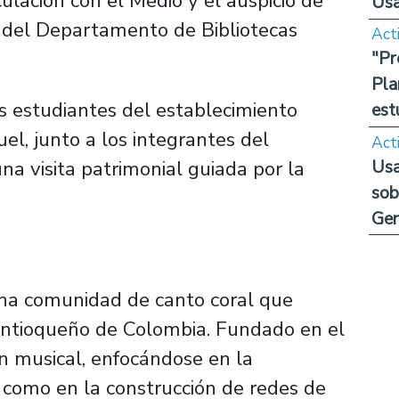
nculación con el Medio y el auspicio de
Us
 del Departamento de Bibliotecas
Act
"Pr
Pla
os estudiantes del establecimiento
est
l, junto a los integrantes del
Act
Usa
a visita patrimonial guiada por la
sob
Ge
una comunidad de canto coral que
 antioqueño de Colombia. Fundado en el
ón musical, enfocándose en la
í como en la construcción de redes de