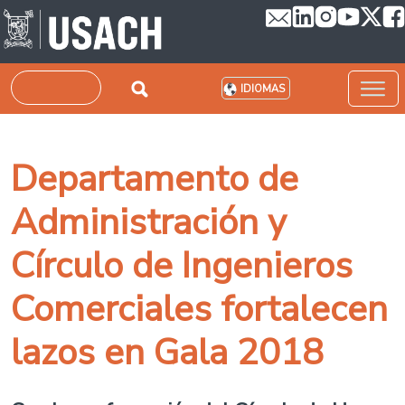
Pasar al contenido principal
Buscar
IDIOMAS
Departamento de
Administración y
Círculo de Ingenieros
Comerciales fortalecen
lazos en Gala 2018