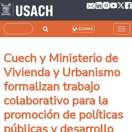
Pasar al contenido principal
Buscar
IDIOMAS
Cuech y Ministerio de
Vivienda y Urbanismo
formalizan trabajo
colaborativo para la
promoción de políticas
públicas y desarrollo