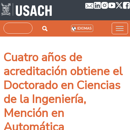
Pasar al contenido principal
Buscar
IDIOMAS
Cuatro años de
acreditación obtiene el
Doctorado en Ciencias
de la Ingeniería,
Mención en
Automática