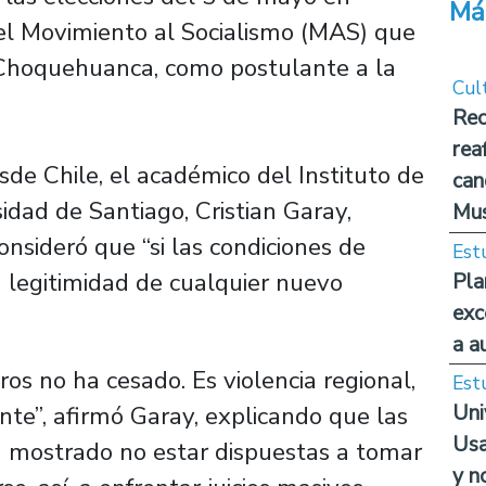
Má
del Movimiento al Socialismo (MAS) que
id Choquehuanca, como postulante a la
Cul
Rec
rea
sde Chile, el académico del Instituto de
can
idad de Santiago, Cristian Garay,
Mus
consideró que “si las condiciones de
Est
la legitimidad de cualquier nuevo
Pla
exc
a a
tros no ha cesado. Es violencia regional,
Est
Uni
nte”, afirmó Garay, explicando que las
Usa
 mostrado no estar dispuestas a tomar
y n