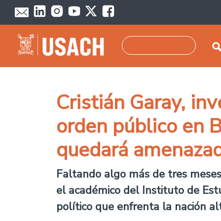
Pasar al contenido principal
Buscar
Cristián Garay, in
orden público en B
quedará amenaza
Faltando algo más de tres meses p
el académico del Instituto de Estu
político que enfrenta la nación alt