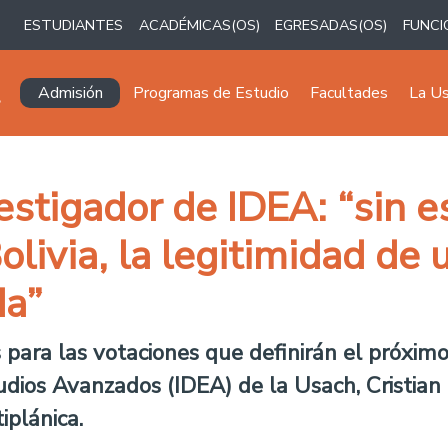
ESTUDIANTES
ACADÉMICAS(OS)
EGRESADAS(OS)
FUNCI
Navegación principal
Admisión
Programas de Estudio
Facultades
La U
vestigador de IDEA: “sin e
olivia, la legitimidad de
da”
ara las votaciones que definirán el próximo 
dios Avanzados (IDEA) de la Usach, Cristian G
iplánica.