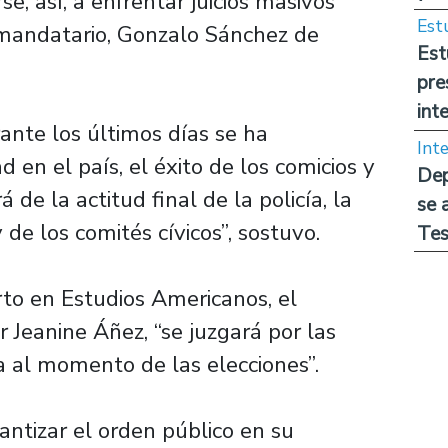
se, así, a enfrentar juicios masivos
Est
 mandatario, Gonzalo Sánchez de
Est
pre
int
urante los últimos días se ha
Int
en el país, el éxito de los comicios y
Dep
 de la actitud final de la policía, la
se 
de los comités cívicos”, sostuvo.
Tes
rto en Estudios Americanos, el
 Jeanine Áñez, “se juzgará por las
a al momento de las elecciones”.
antizar el orden público en su