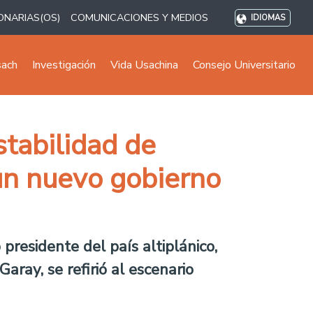
ONARIAS(OS)
COMUNICACIONES Y MEDIOS
IDIOMAS
sach
Investigación
Vida Usachina
Consejo Universitario
stabilidad de
 un nuevo gobierno
presidente del país altiplánico,
aray, se refirió al escenario