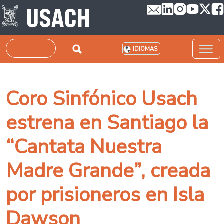
Pasar al contenido principal
Buscar
IDIOMAS
Coro Sinfónico Usach
estrena en Santiago la
“Cantata Nuestra
Madre Grande”, creada
por prisioneros en Isla
Dawson