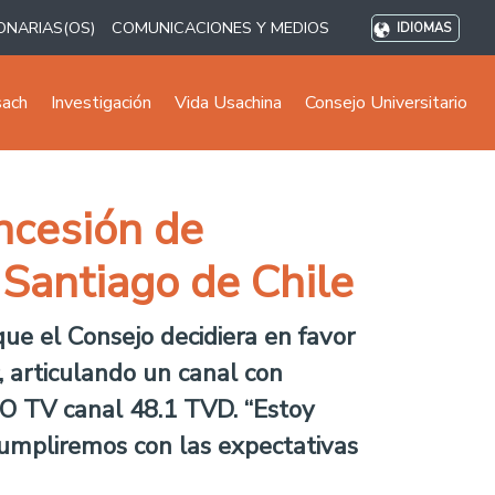
ONARIAS(OS)
COMUNICACIONES Y MEDIOS
IDIOMAS
sach
Investigación
Vida Usachina
Consejo Universitario
ncesión de
e Santiago de Chile
que el Consejo decidiera en favor
 articulando un canal con
TGO TV canal 48.1 TVD. “Estoy
cumpliremos con las expectativas