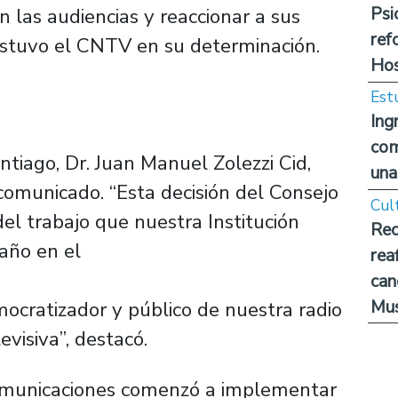
Psi
 las audiencias y reaccionar a sus
ref
ostuvo el CNTV en su determinación.
Hos
Est
Ing
com
ntiago, Dr. Juan Manuel Zolezzi Cid,
una
 comunicado. “Esta decisión del Consejo
Cul
del trabajo que nuestra Institución
Rec
año en el
rea
can
Mus
mocratizador y público de nuestra radio
evisiva”, destacó.
omunicaciones comenzó a implementar