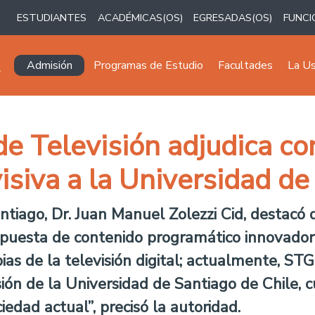
ESTUDIANTES
ACADÉMICAS(OS)
EGRESADAS(OS)
FUNCI
Navegación principal
Admisión
Programas de Estudio
Facultades
La U
de Televisión adjudica co
visiva a la Universidad d
ntiago, Dr. Juan Manuel Zolezzi Cid, destacó 
opuesta de contenido programático innovador,
ias de la televisión digital; actualmente, S
sión de la Universidad de Santiago de Chile, 
edad actual”, precisó la autoridad.