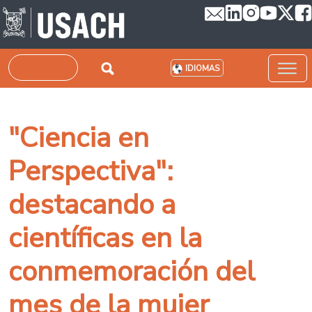
Pasar al contenido principal
Buscar
IDIOMAS
"Ciencia en
Perspectiva":
destacando a
científicas en la
conmemoración del
mes de la mujer