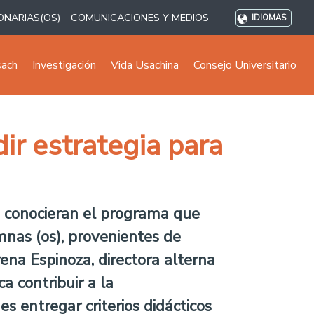
ONARIAS(OS)
COMUNICACIONES Y MEDIOS
IDIOMAS
sach
Investigación
Vida Usachina
Consejo Universitario
ir estrategia para
os conocieran el programa que
mnas (os), provenientes de
rena Espinoza, directora alterna
a contribuir a la
es entregar criterios didácticos