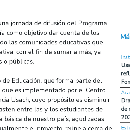
 una jornada de difusión del Programa
ía como objetivo dar cuenta de los
Má
bido las comunidades educativas que
ativa, con el fin de sumar a más, ya
Inst
s o públicas.
Usa
ref
o de Educación, que forma parte del
Fon
y que es implementado por el Centro
Aca
ncia Usach, cuyo propósito es disminuir
Dra
isten entre las y los estudiantes de
de 
20
 básica de nuestro país, agudizadas
ualmente el proyecto reúne a cerca de
Est