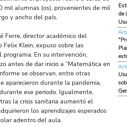
Est
0 mil alumnas (os), provenientes de mil
de 
rgo y ancho del país.
Us
Act
bé Ferre, director académico del
"Pr
 Felix Klein, expuso sobre las
Pla
el programa. En su intervención,
est
zo antes de dar inicio a “Matemática en
Act
 informe se observan, entre otras
Usa
que aparecieron durante la pandemia,
sob
Ge
durante ese periodo. Igualmente,
ras la crisis sanitaria aumentó el
dquirieron los aprendizajes esperados
olar adentro del aula.