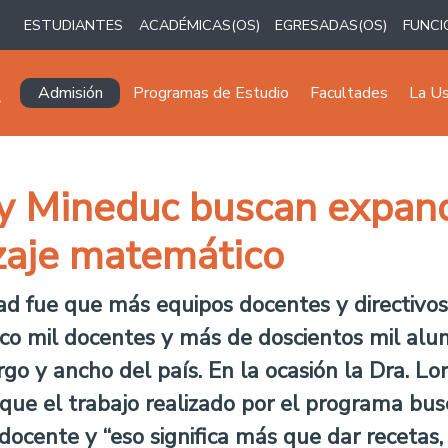
ESTUDIANTES
ACADÉMICAS(OS)
EGRESADAS(OS)
FUNCI
Navegación principal
Admisión
Programas de Estudio
Facultades
La U
 y Mineduc buscan expand
izaje matemático
idad fue que más equipos docentes y directiv
co mil docentes y más de doscientos mil alu
go y ancho del país. En la ocasión la Dra. Lo
ue el trabajo realizado por el programa busc
 docente y “eso significa más que dar recetas, 