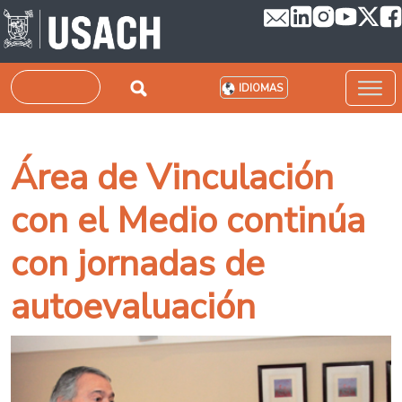
Pasar al contenido principal
Buscar
IDIOMAS
Área de Vinculación
con el Medio continúa
con jornadas de
autoevaluación