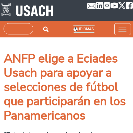
Pasar al contenido principal
Buscar
IDIOMAS
ANFP elige a Eciades
Usach para apoyar a
selecciones de fútbol
que participarán en los
Panamericanos