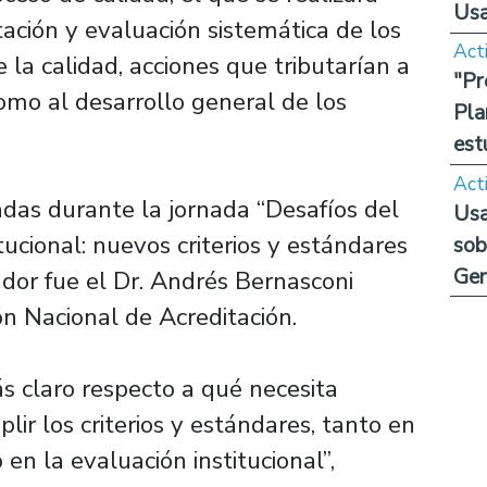
Us
ción y evaluación sistemática de los
Act
a calidad, acciones que tributarían a
"Pr
omo al desarrollo general de los
Pla
est
Act
adas durante la jornada “Desafíos del
Usa
tucional: nuevos criterios y estándares
sob
Ge
ador fue el Dr. Andrés Bernasconi
n Nacional de Acreditación.
ás claro respecto a qué necesita
lir los criterios y estándares, tanto en
n la evaluación institucional”,