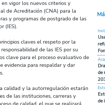
en vigor los nuevos criterios y
al de Acreditación (CNA) para la
Má
rreras y programas de postgrado de las
r (IES).
Inst
Usa
incipios claves el respeto por la
ref
 responsabilidad de las IES por su
Fon
tos clave para el proceso evaluativo de
Aca
de evidencia para respaldar y dar
Dra
os.
de 
20
la calidad y la autorregulación estarán
Est
Est
s de las instituciones, carreras y
de 
eso de calidad, el que se realizará