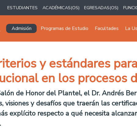
ESTUDIANTES
ACADÉMICAS(OS)
EGRESADAS(OS)
FUNCI
Navegación principal
Admisión
Programas de Estudio
Facultades
La U
iterios y estándares par
tucional en los procesos 
Salón de Honor del Plantel, el Dr. Andrés Ber
 visiones y desafíos que traerán las certifica
ás explícito respecto a qué necesita alcanzar
.