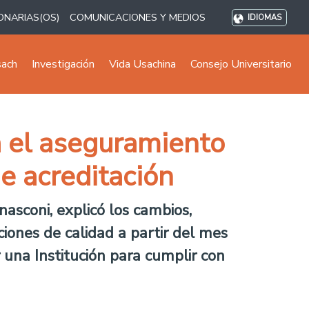
ONARIAS(OS)
COMUNICACIONES Y MEDIOS
IDIOMAS
sach
Investigación
Vida Usachina
Consejo Universitario
a el aseguramiento
de acreditación
nasconi, explicó los cambios,
ciones de calidad a partir del mes
 una Institución para cumplir con