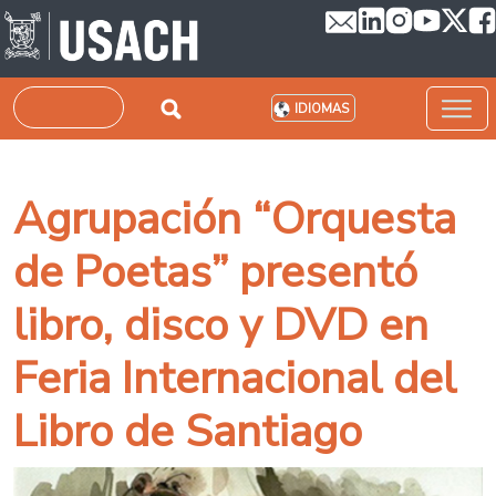
Pasar al contenido principal
Buscar
IDIOMAS
Agrupación “Orquesta
de Poetas” presentó
libro, disco y DVD en
Feria Internacional del
Libro de Santiago