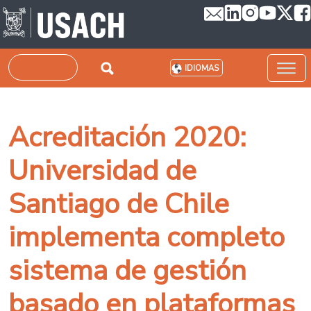
Pasar al contenido principal
Buscar
IDIOMAS
Acreditación 2020:
Universidad de
Santiago de Chile
implementa completo
sistema de gestión
basado en plataformas