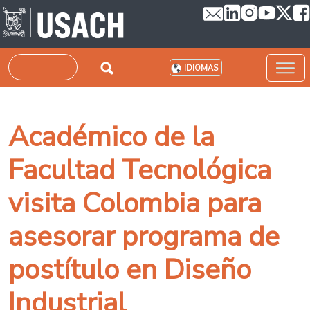
Pasar al contenido principal
Buscar
IDIOMAS
Académico de la
Facultad Tecnológica
visita Colombia para
asesorar programa de
postítulo en Diseño
Industrial