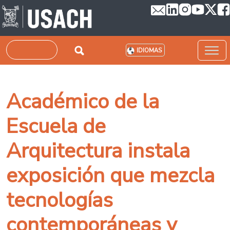
Pasar al contenido principal
Buscar
IDIOMAS
Académico de la
Escuela de
Arquitectura instala
exposición que mezcla
tecnologías
contemporáneas y