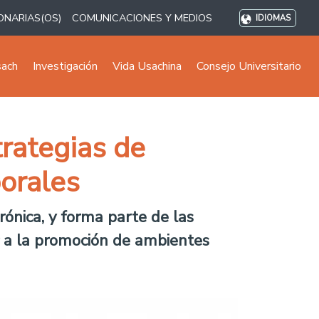
ONARIAS(OS)
COMUNICACIONES Y MEDIOS
IDIOMAS
sach
Investigación
Vida Usachina
Consejo Universitario
trategias de
orales
rónica, y forma parte de las
r a la promoción de ambientes