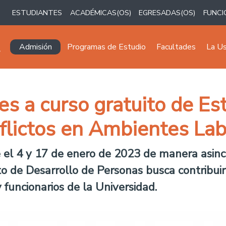
ESTUDIANTES
ACADÉMICAS(OS)
EGRESADAS(OS)
FUNCI
Navegación principal
Admisión
Programas de Estudio
Facultades
La U
s a curso gratuito de Es
flictos en Ambientes Lab
e el 4 y 17 de enero de 2023 de manera asinc
o de Desarrollo de Personas busca contribui
 funcionarios de la Universidad.