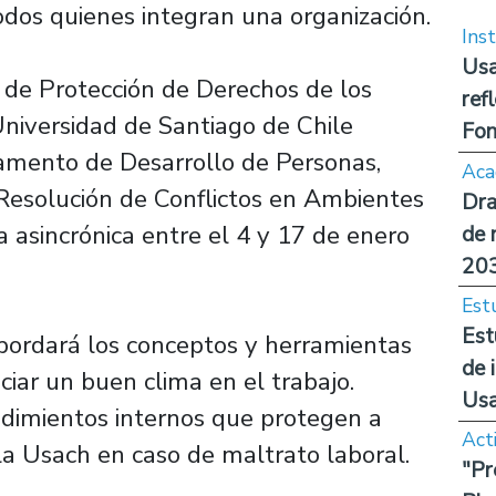
odos quienes integran una organización.
Inst
Usa
 de Protección de Derechos de los
ref
 Universidad de Santiago de Chile
Fon
amento de Desarrollo de Personas,
Aca
 Resolución de Conflictos en Ambientes
Dra
a asincrónica entre el 4 y 17 de enero
de 
20
Est
Est
abordará los conceptos y herramientas
de 
iar un buen clima en el trabajo.
Us
edimientos internos que protegen a
Act
 la Usach en caso de maltrato laboral.
"Pr