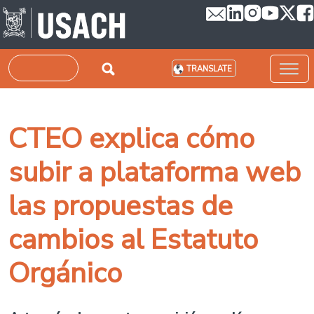
Skip to main content
Search
TRANSLATE
CTEO explica cómo
subir a plataforma web
las propuestas de
cambios al Estatuto
Orgánico