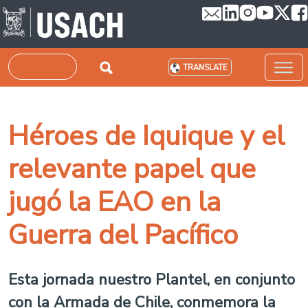
Skip to main content
Search
TRANSLATE
Héroes de Iquique y el
relevante papel que
jugó la EAO en la
Guerra del Pacífico
Esta jornada nuestro Plantel, en conjunto
con la Armada de Chile, conmemora la