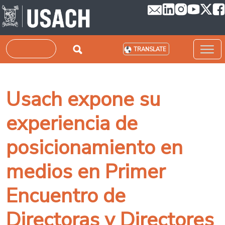
Skip to main content
Search
TRANSLATE
Usach expone su
experiencia de
posicionamiento en
medios en Primer
Encuentro de
Directoras y Directores